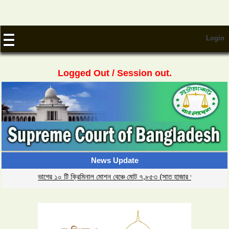
Login
Logged Out / Session out.
News Update
 হাইকোর্ট বিভাগের ১০ টি ক্রিমিনাল মোশন বেঞ্চে মোট ৭,৮৫৩ (সাত হাজার আটশত তিপ্পান্ন) টি প